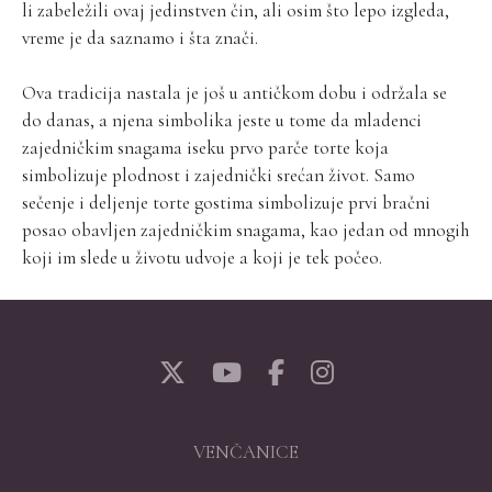
li zabeležili ovaj jedinstven čin, ali osim što lepo izgleda,
vreme je da saznamo i šta znači.
Ova tradicija nastala je još u antičkom dobu i održala se
do danas, a njena simbolika jeste u tome da mladenci
zajedničkim snagama iseku prvo parče torte koja
simbolizuje plodnost i zajednički srećan život. Samo
sečenje i deljenje torte gostima simbolizuje prvi bračni
posao obavljen zajedničkim snagama, kao jedan od mnogih
koji im slede u životu udvoje a koji je tek počeo.
VENČANICE