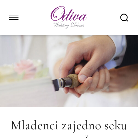
Skip
to
content
Mladenci zajedno seku