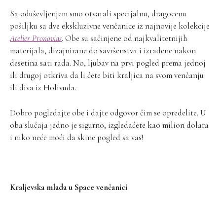
Sa oduševljenjem smo otvarali specijalnu, dragocenu
pošiljku sa dve ekskluzivne venčanice iz najnovije kolekcije
Atelier Pronovias
. Obe su sačinjene od najkvalitetnijih
materijala, dizajnirane do savršenstva i izrađene nakon
desetina sati rada. No, ljubav na prvi pogled prema jednoj
ili drugoj otkriva da li ćete biti kraljica na svom venčanju
ili diva iz Holivuda.
Dobro pogledajte obe i dajte odgovor čim se opredelite. U
oba slučaja jedno je sigurno, izgledaćete kao milion dolara
i niko neće moći da skine pogled sa vas!
Kraljevska mlada u Space venčanici