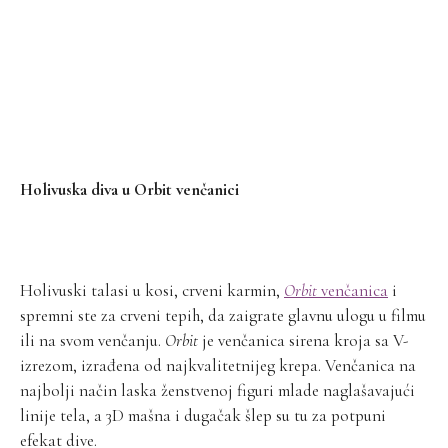
Holivuska diva u Orbit venčanici
Holivuski talasi u kosi, crveni karmin,
Orbit
venčanica
i
spremni ste za crveni tepih, da zaigrate glavnu ulogu u filmu
ili na svom venčanju.
Orbit
je venčanica sirena kroja sa V-
izrezom, izrađena od najkvalitetnijeg krepa. Venčanica na
najbolji način laska ženstvenoj figuri mlade naglašavajući
linije tela, a 3D mašna i dugačak šlep su tu za potpuni
efekat dive.