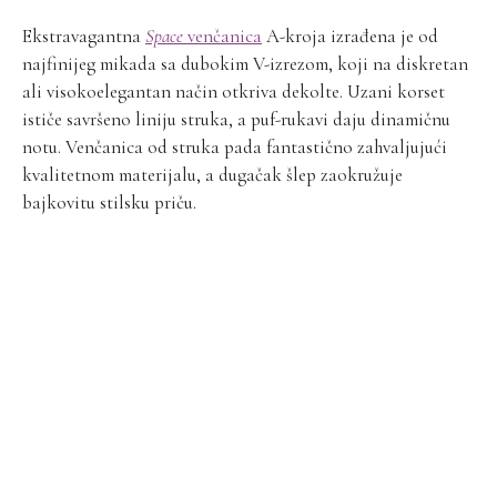
Ekstravagantna
Space
venčanica
A-kroja izrađena je od
najfinijeg mikada sa dubokim V-izrezom, koji na diskretan
ali visokoelegantan način otkriva dekolte. Uzani korset
ističe savršeno liniju struka, a puf-rukavi daju dinamičnu
notu. Venčanica od struka pada fantastično zahvaljujući
kvalitetnom materijalu, a dugačak šlep zaokružuje
bajkovitu stilsku priču.