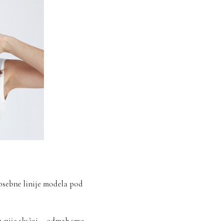
posebne linije modela pod
a nije slučaj – odmah smo