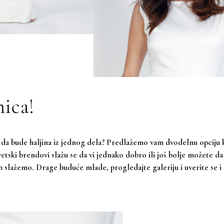
nica!
da bude haljina iz jednog dela? Predlažemo vam dvodelnu opciju k
etski brendovi slažu se da vi jednako dobro ili još bolje možete d
im slažemo. Drage buduće mlade, progledajte galeriju i uverite se i