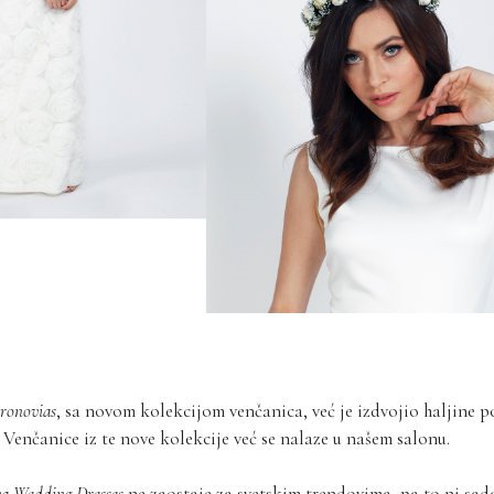
ronovias
, sa novom kolekcijom venčanica, već je izdvojio haljine 
. Venčanice iz te nove kolekcije već se nalaze u našem salonu.
a Wedding Dresses
ne zaostaje za svetskim trendovima, pa to ni sad