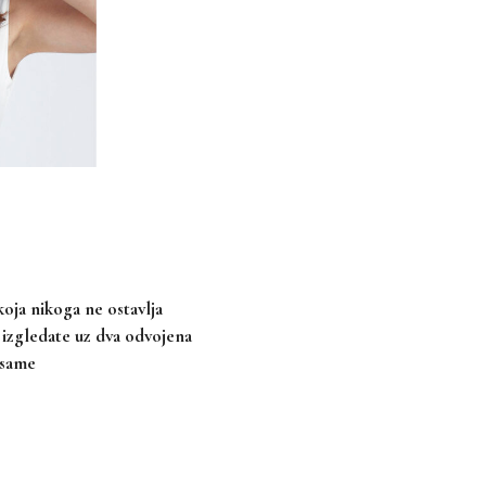
oja nikoga ne ostavlja
a izgledate uz dva odvojena
 same