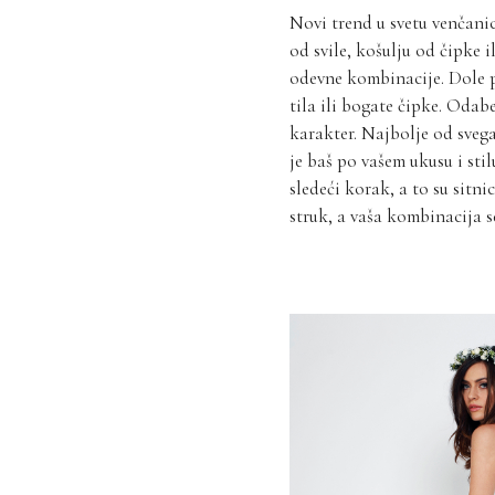
Novi trend u svetu venčanic
od svile, košulju od čipke 
odevne kombinacije. Dole 
tila ili bogate čipke. Odabe
karakter. Najbolje od svega
je baš po vašem ukusu i stil
sledeći korak, a to su sitni
struk, a vaša kombinacija se