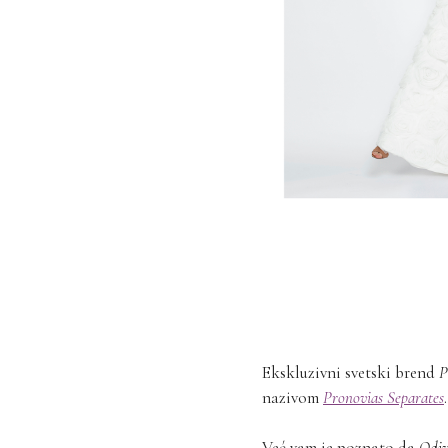
Ekskluzivni svetski brend
P
nazivom
Pronovias Separates
Već vam je poznato da
Odiv