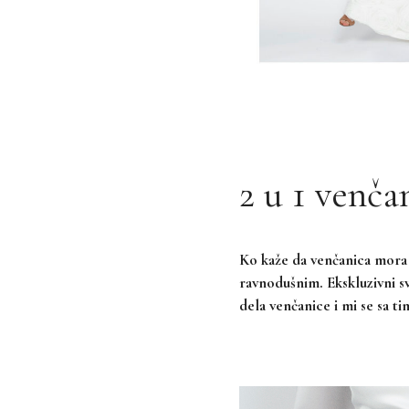
2 u 1 venča
Ko kaže da venčanica mora 
ravnodušnim. Ekskluzivni sv
dela venčanice i mi se sa t