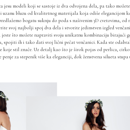
a jesu modeli koji se sastoje iz dva odvojena dela, pa tako možet
ili uzanu bluzu od kvalitetnog materijala koja odiše elegancijom ko
predlažemo bogatu suknju do poda s našivenim 3D cvetovima, od n
rite svoj najbolji spoj dva dela i stvorite jedinstven izgled venča
 jeste što možete napraviti svoju unikatnu kombinaciju birajući g
u, spojiti ih i tako dati svoj lični pečat venčanici. Kada ste odabra
ce koje stil znače. Uz detalj kao što je širok pojas od perlica, cirk
 penje za stepenik više ka eleganciji, dok ženstvena silueta stupa 