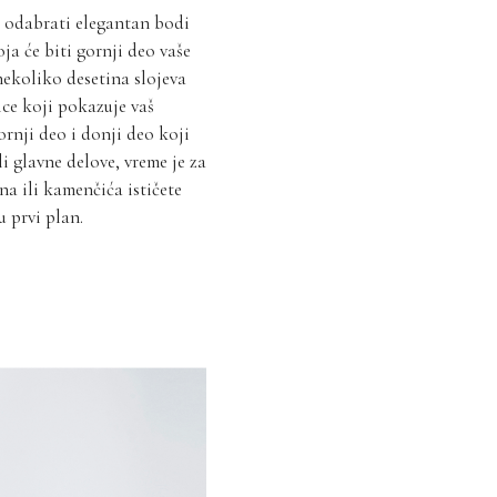
e odabrati elegantan bodi
ja će biti gornji deo vaše
ekoliko desetina slojeva
nice koji pokazuje vaš
ornji deo i donji deo koji
li glavne delove, vreme je za
ona ili kamenčića ističete
u prvi plan.